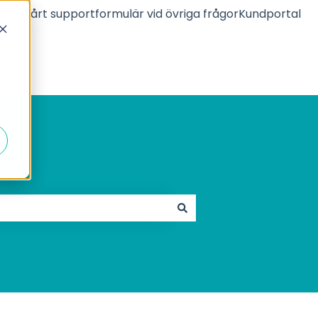
Fyll i vårt supportformulär vid övriga frågor
Kundportal
Gå till laddboxbolaget.se