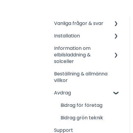
Vanliga frågor & svar
Installation
Emaldo
Information om
Zaptec
Bra information inför-
elbilsladdning &
och efter installation
Charge Amps
solceller
Easee
Beställning & allmänna
Företag
villkor
DEFA
Bostadsrättsföreningar
Avdrag
Wallbox
Solceller
Bidrag för företag
Enegic
Vehicle 2 Grid
Bidrag grön teknik
GARO
Support