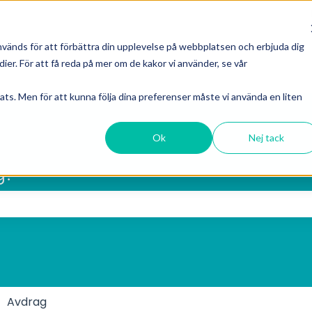
nvänds för att förbättra din upplevelse på webbplatsen och erbjuda dig
er. För att få reda på mer om de kakor vi använder, se vår
ts. Men för att kunna följa dina preferenser måste vi använda en liten
Ok
Nej tack
g?
sökfältet är tomt.
Avdrag