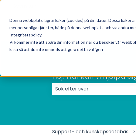
Svenska
Visa undermenyer för översättningar
Denna webbplats lagrar kakor (cookies) på din dator. Dessa kakor a
mer personliga tjänster, både på denna webbplats och via andra medi
Integritetspolicy.
Vi kommer inte att spåra din information när du besöker vår webbpla
kaka så att du inte ombeds att göra detta val igen
Hej! Hur kan vi hjälpa di
Det finns inga förslag eftersom 
Support- och kunskapsdatabas