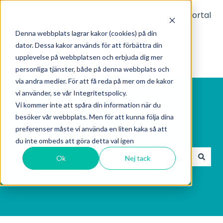
Svenska
Visa undermenyer för översättningar
Fyll i vårt supportformulär
Kundportal
vid övriga frågor
Denna webbplats lagrar kakor (cookies) på din
dator. Dessa kakor används för att förbättra din
upplevelse på webbplatsen och erbjuda dig mer
personliga tjänster, både på denna webbplats och
via andra medier. För att få reda på mer om de kakor
vi använder, se vår Integritetspolicy.
Vi kommer inte att spåra din information när du
besöker vår webbplats. Men för att kunna följa dina
preferenser måste vi använda en liten kaka så att
Hej! Hur kan vi hjälpa dig?
du inte ombeds att göra detta val igen
Ok
Nej tack
Det finns inga förslag eftersom sökfältet är tomt.