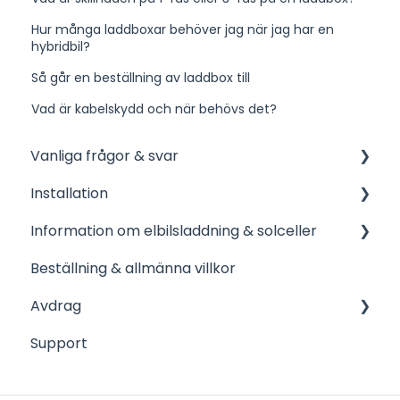
Hur många laddboxar behöver jag när jag har en
hybridbil?
Så går en beställning av laddbox till
Vad är kabelskydd och när behövs det?
Vanliga frågor & svar
Installation
Emaldo
Information om elbilsladdning & solceller
Zaptec
Bra information inför- och efter installation
Beställning & allmänna villkor
Charge Amps
Företag
Avdrag
Easee
Bostadsrättsföreningar
Support
DEFA
Solceller
Bidrag för företag
Wallbox
Vehicle 2 Grid
Bidrag grön teknik