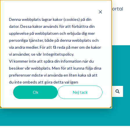
Svenska
Visa undermenyer för översättningar
Fyll i vårt supportformulär
Kundportal
vid övriga frågor
Denna webbplats lagrar kakor (cookies) på din
dator. Dessa kakor används för att förbättra din
upplevelse på webbplatsen och erbjuda dig mer
personliga tjänster, både på denna webbplats och
via andra medier. För att få reda på mer om de kakor
vi använder, se vår Integritetspolicy.
Vi kommer inte att spåra din information när du
besöker vår webbplats. Men för att kunna följa dina
preferenser måste vi använda en liten kaka så att
Hej! Hur kan vi hjälpa dig?
du inte ombeds att göra detta val igen
Ok
Nej tack
Det finns inga förslag eftersom sökfältet är tomt.