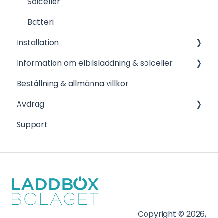
Solceller
Batteri
Installation
Information om elbilsladdning & solceller
Bra information inför- och efter installation
Beställning & allmänna villkor
Företag
Avdrag
Bostadsrättsföreningar
Support
Solceller
Bidrag för företag
Vehicle 2 Grid
Bidrag grön teknik
Copyright © 2026,